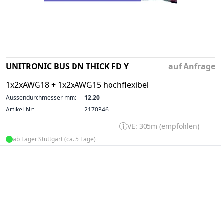
UNITRONIC BUS DN THICK FD Y
auf Anfrage
1x2xAWG18 + 1x2xAWG15 hochflexibel
Aussendurchmesser mm:
12.20
Artikel-Nr:
2170346
VE: 305m (empfohlen)
ab Lager Stuttgart (ca. 5 Tage)