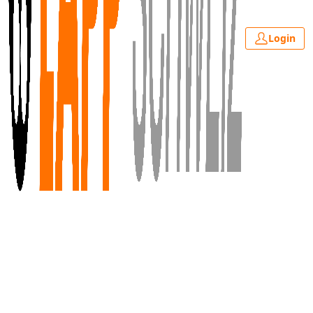
Login