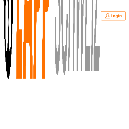
Login