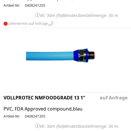
Artikel-Nr:
0408241205
VE: 30m (fix)
Mindestbestellmenge: 30 m
Liefertermin auf Anfrage
VOLLPROTEC NMFOODGRADE 13 1"
auf Anfrage
PVC, FDA Approved compound,blau
Artikel-Nr:
0408241305
VE: 30m (fix)
Mindestbestellmenge: 30 m