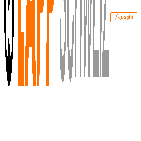
Login