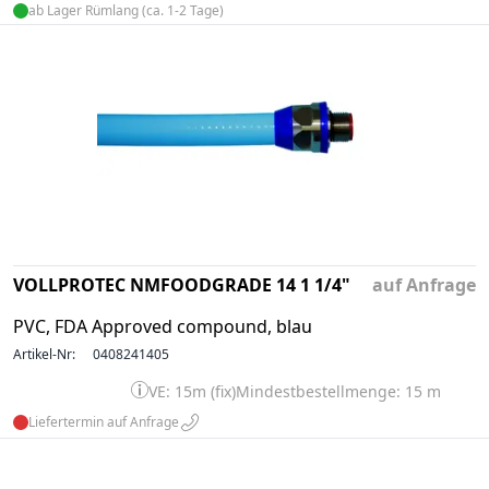
ab Lager Rümlang (ca. 1-2 Tage)
VOLLPROTEC NMFOODGRADE 14 1 1/4"
auf Anfrage
PVC, FDA Approved compound, blau
Artikel-Nr:
0408241405
VE: 15m (fix)
Mindestbestellmenge: 15 m
Liefertermin auf Anfrage