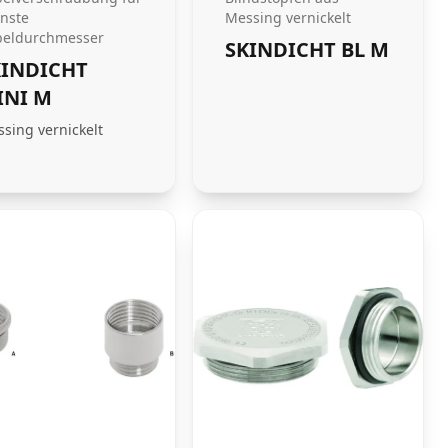
inste
Messing vernickelt
beldurchmesser
SKINDICHT BL M
KINDICHT
INI M
sing vernickelt