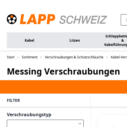
Zum Hauptinhalt springen
Schleppkett
Kabel
Litzen
&
Kabelführun
Start
Sortiment
Verschraubungen & Schutzschläuche
Kabel-Ver
Messing Verschraubungen
FILTER
Verschraubungstyp