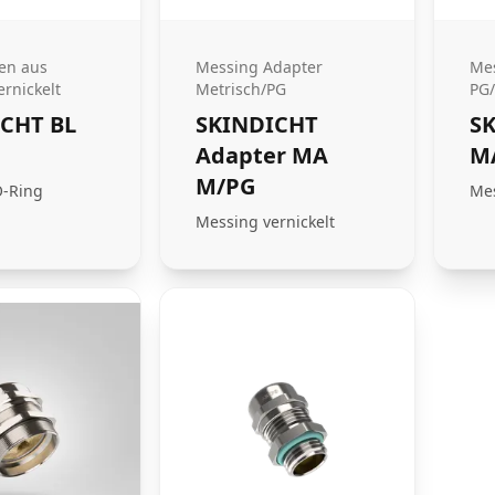
fen aus
Messing Adapter
Mes
rnickelt
Metrisch/PG
PG/
CHT BL
SKINDICHT
S
Adapter MA
M
M/PG
O-Ring
Mes
Messing vernickelt