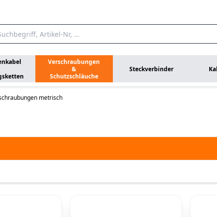
enkabel
Verschraubungen
&
Steckverbinder
Ka
gsketten
Schutzschläuche
schraubungen metrisch