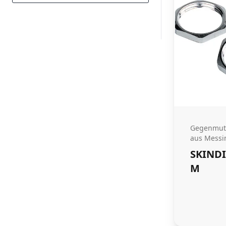
Gegenmutt
aus Messin
SKINDI
M