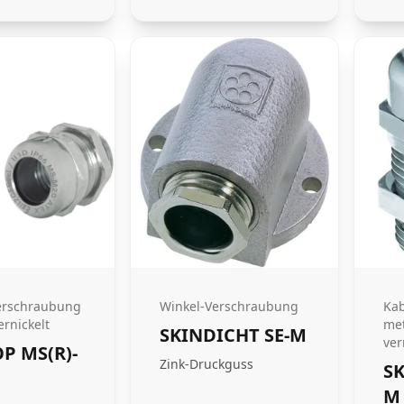
erschraubung
Winkel-Verschraubung
Ka
rnickelt
met
SKINDICHT SE-M
ver
P MS(R)-
Zink-Druckguss
SK
M