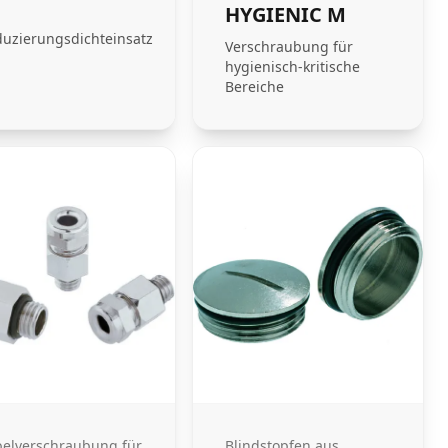
HYGIENIC M
uzierungsdichteinsatz
Verschraubung für
hygienisch-kritische
Bereiche
elverschraubung für
Blindstopfen aus