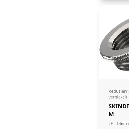
Reduzierr
vernickelt
SKIND
M
LF = bleifr