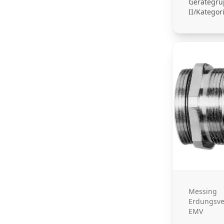
Gerätegr
II/Katego
Messing
Erdungsv
EMV