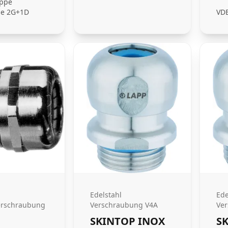
uppe
rie 2G+1D
VDE
Edelstahl
Ede
erschraubung
Verschraubung V4A
Ve
SKINTOP INOX
S