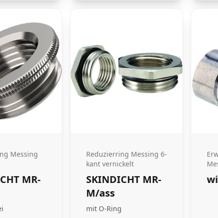
ing Messing
Reduzierring Messing 6-
Erw
kant vernickelt
Mes
ICHT MR-
SKINDICHT MR-
wi
M/ass
ei
mit O-Ring