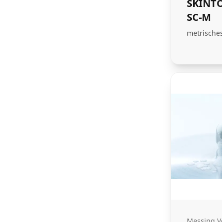
SKINTO
SC-M
metrische
Messing V