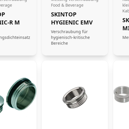
verage
Food & Beverage
kle
Ka
OP
SKINTOP
S
IC-R M
HYGIENIC EMV
M
Verschraubung für
ngsdichteinsatz
hygienisch-kritische
Mes
Bereiche