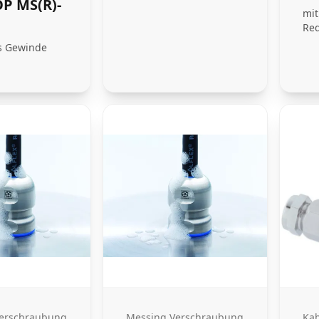
P MS(R)-
mit
Red
s Gewinde
erschraubung
Messing Verschraubung
Kab