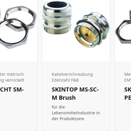
er metrisch
Kabelverschraubung
Me
g vernickelt
Edelstahl F&B
EM
CHT SM-
SKINTOP MS-SC-
S
M Brush
P
für die
Lebensmittelindustrie in
der Produktzone