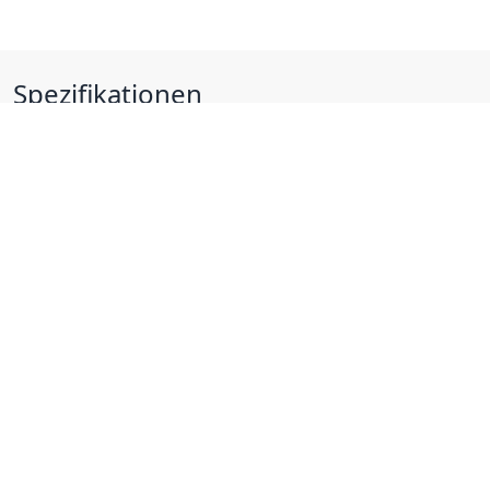
Spezifikationen
Bauform Kabel
rund
Litzenaufbau
Leiter aus blanken Kupferdrähten
Aderisolation
Aderisolation aus vernetztem Polyethylen (VPE)
Material Aussenmantel
Halogenfrei
Abschirmung
verzinnter Kupferschirm
Flexibilität