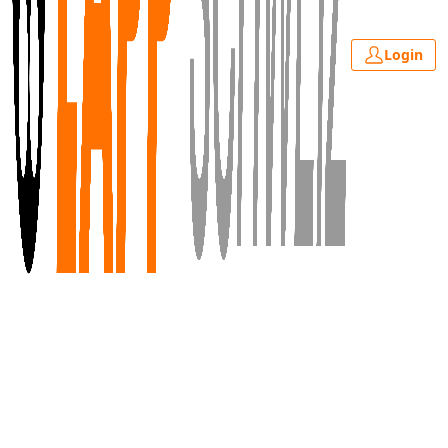
Login