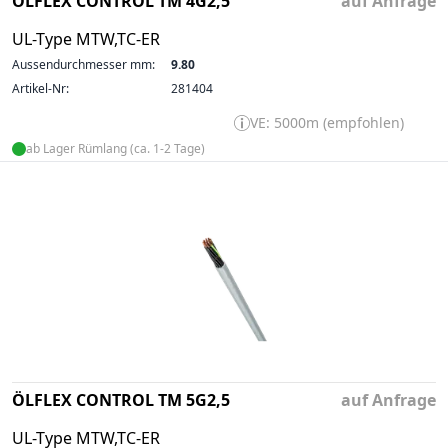
ÖLFLEX CONTROL TM 4G2,5
auf Anfrage
UL-Type MTW,TC-ER
Aussendurchmesser mm:
9.80
Artikel-Nr:
281404
VE: 5000m (empfohlen)
ab Lager Rümlang (ca. 1-2 Tage)
ÖLFLEX CONTROL TM 5G2,5
auf Anfrage
UL-Type MTW,TC-ER