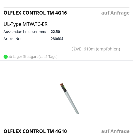
ÖLFLEX CONTROL TM 4G16
auf Anfrage
UL-Type MTW,TC-ER
Aussendurchmesser mm:
22.50
Artikel-Nr:
280604
VE: 610m (empfohlen)
ab Lager Stuttgart (ca. 5 Tage)
ÖLFLEX CONTROL TM 4G10
auf Anfrage