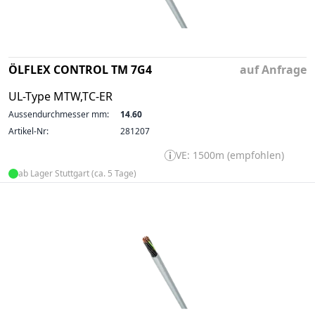
ÖLFLEX CONTROL TM 7G4
auf Anfrage
UL-Type MTW,TC-ER
Aussendurchmesser mm:
14.60
Artikel-Nr:
281207
VE: 1500m (empfohlen)
ab Lager Stuttgart (ca. 5 Tage)