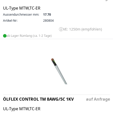
UL-Type MTW,TC-ER
Aussendurchmesser mm:
17.70
Artikel-Nr:
280804
VE: 1250m (empfohlen)
ab Lager Rümlang (ca. 1-2 Tage)
ÖLFLEX CONTROL TM 8AWG/5C 1KV
auf Anfrage
UL-Type MTW,TC-ER