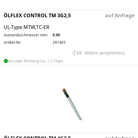
ÖLFLEX CONTROL TM 3G2,5
auf Anfrage
UL-Type MTW,TC-ER
Aussendurchmesser mm:
8.90
Artikel-Nr:
281403
VE: 4000m (empfohlen)
ab Lager Rümlang (ca. 1-2 Tage)