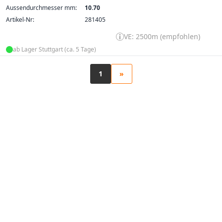
Aussendurchmesser mm:
10.70
Artikel-Nr:
281405
VE: 2500m (empfohlen)
ab Lager Stuttgart (ca. 5 Tage)
1
»