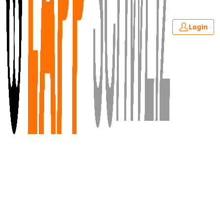
Login