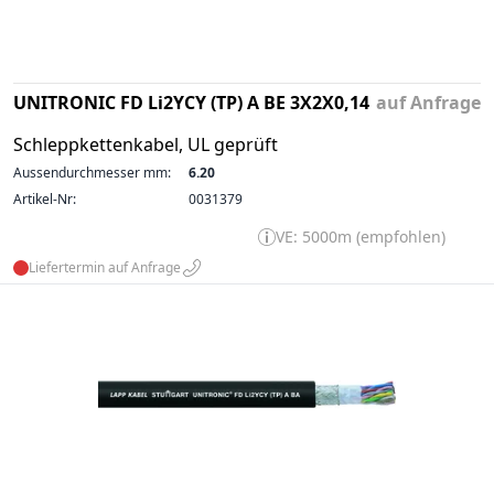
UNITRONIC FD Li2YCY (TP) A BE 3X2X0,14
auf Anfrage
Schleppkettenkabel, UL geprüft
Aussendurchmesser mm:
6.20
Artikel-Nr:
0031379
VE: 5000m (empfohlen)
Liefertermin auf Anfrage