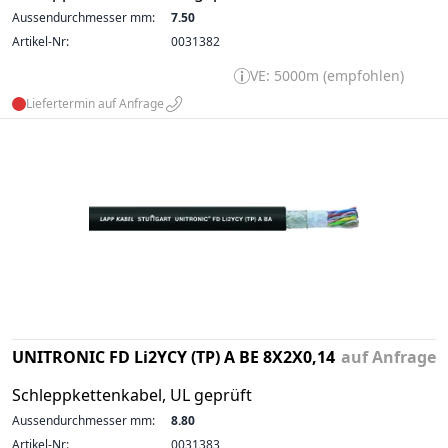
Aussendurchmesser mm:
7.50
Artikel-Nr:
0031382
VE: 5000m (empfohlen)
Liefertermin auf Anfrage
UNITRONIC FD Li2YCY (TP) A BE 8X2X0,14
auf Anfrage
Schleppkettenkabel, UL geprüft
Aussendurchmesser mm:
8.80
Artikel-Nr:
0031383