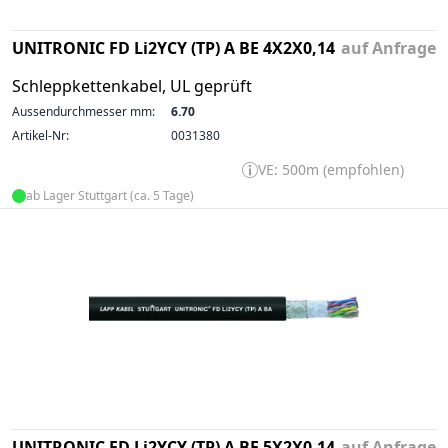
UNITRONIC FD Li2YCY (TP) A BE 4X2X0,14
auf Anfrage
Schleppkettenkabel, UL geprüft
Aussendurchmesser mm:
6.70
Artikel-Nr:
0031380
VE: 500m (empfohlen)
ab Lager Stuttgart (ca. 5 Tage)
UNITRONIC FD Li2YCY (TP) A BE 5X2X0,14
auf Anfrage