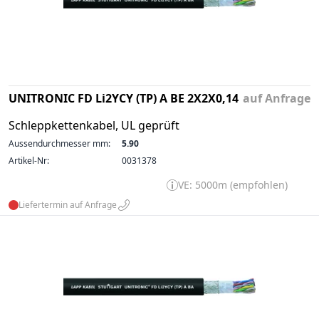
UNITRONIC FD Li2YCY (TP) A BE 2X2X0,14
auf Anfrage
Schleppkettenkabel, UL geprüft
Aussendurchmesser mm:
5.90
Artikel-Nr:
0031378
VE: 5000m (empfohlen)
Liefertermin auf Anfrage