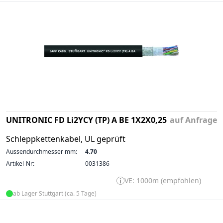
UNITRONIC FD Li2YCY (TP) A BE 1X2X0,25
auf Anfrage
Schleppkettenkabel, UL geprüft
Aussendurchmesser mm:
4.70
Artikel-Nr:
0031386
VE: 1000m (empfohlen)
ab Lager Stuttgart (ca. 5 Tage)