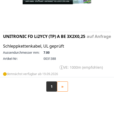
UNITRONIC FD Li2YCY (TP) A BE 3X2X0,25
auf Anfrage
Schleppkettenkabel, UL geprüft
Aussendurchmesser mm:
7.00
Artikel-Nr:
0031388
VE: 1000m (empfohlen)
demnächst verfügbar ab 19.09.2026
1
»