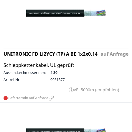
UNITRONIC FD Li2YCY (TP) A BE 1x2x0,14
auf Anfrage
Schleppkettenkabel, UL geprüft
Aussendurchmesser mm:
4.30
Artikel-Nr:
0031377
VE: 5000m (empfohlen)
Liefertermin auf Anfrage