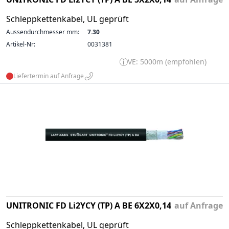
Schleppkettenkabel, UL geprüft
Aussendurchmesser mm:
7.30
Artikel-Nr:
0031381
VE: 5000m (empfohlen)
Liefertermin auf Anfrage
UNITRONIC FD Li2YCY (TP) A BE 6X2X0,14
auf Anfrage
Schleppkettenkabel, UL geprüft