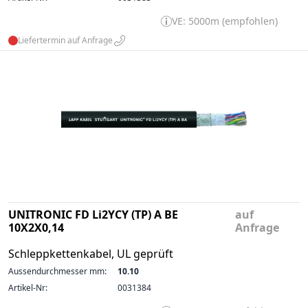
VE: 5000m (empfohlen)
Liefertermin auf Anfrage
UNITRONIC FD Li2YCY (TP) A BE
auf
10X2X0,14
Anfrage
Schleppkettenkabel, UL geprüft
Aussendurchmesser mm:
10.10
Artikel-Nr:
0031384