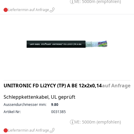
VE: 5000m (empfohlen)
Liefertermin auf Anfrage
UNITRONIC FD Li2YCY (TP) A BE 12x2x0,14
auf Anfrage
Schleppkettenkabel, UL geprüft
Aussendurchmesser mm:
9.80
Artikel-Nr:
0031385
VE: 5000m (empfohlen)
Liefertermin auf Anfrage