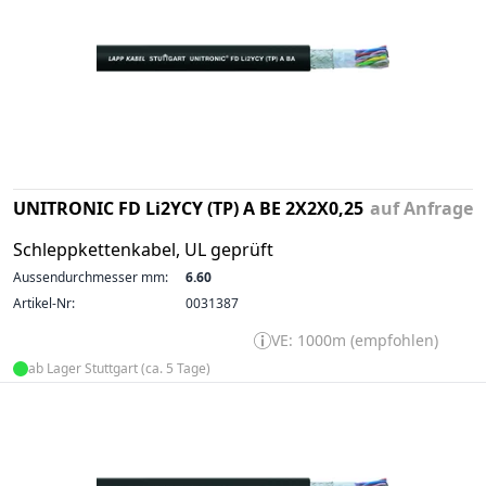
UNITRONIC FD Li2YCY (TP) A BE 2X2X0,25
auf Anfrage
Schleppkettenkabel, UL geprüft
Aussendurchmesser mm:
6.60
Artikel-Nr:
0031387
VE: 1000m (empfohlen)
ab Lager Stuttgart (ca. 5 Tage)