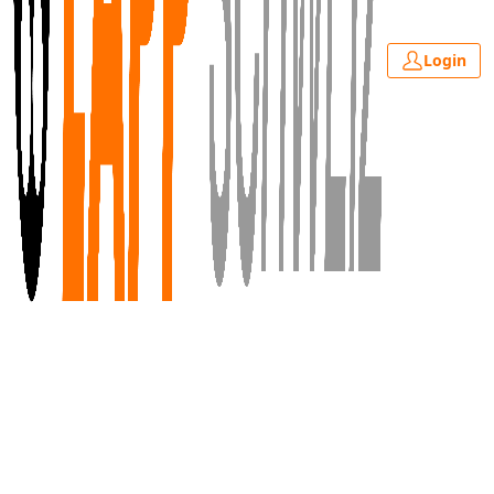
Login