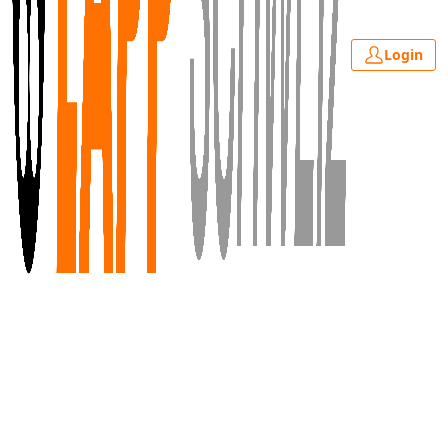
Login