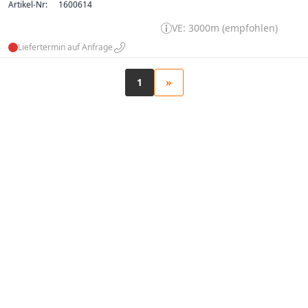
Artikel-Nr:
1600614
VE: 3000m (empfohlen)
Liefertermin auf Anfrage
1
»