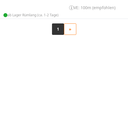
VE: 100m (empfohlen)
ab Lager Rümlang (ca. 1-2 Tage)
1
»