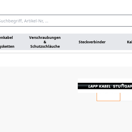
enkabel
Verschraubungen
&
Steckverbinder
Ka
gsketten
Schutzschläuche