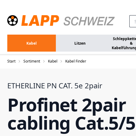
Zum Hauptinhalt springen
Schleppkett
Kabel
Litzen
&
Kabelführun
Start
Sortiment
Kabel
Kabel Finder
ETHERLINE PN CAT. 5e 2pair
Profinet 2pair
cabling Cat.5/5