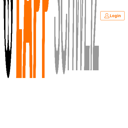
Login