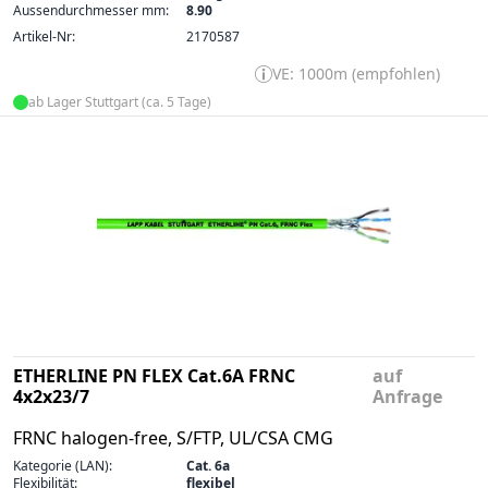
Aussendurchmesser mm:
8.90
Artikel-Nr:
2170587
VE: 1000m (empfohlen)
ab Lager Stuttgart (ca. 5 Tage)
ETHERLINE PN FLEX Cat.6A FRNC
auf
4x2x23/7
Anfrage
FRNC halogen-free, S/FTP, UL/CSA CMG
Kategorie (LAN):
Cat. 6a
Flexibilität:
flexibel