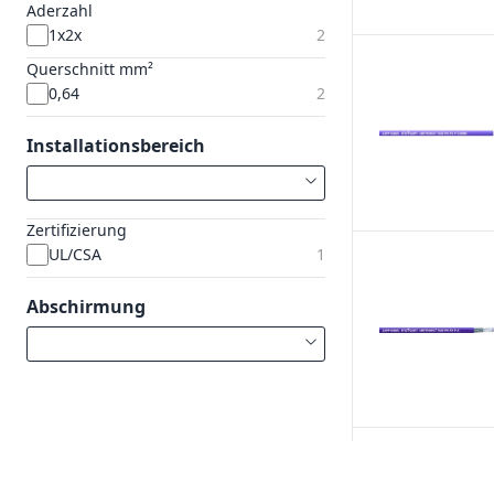
Aderzahl
1x2x
2
Querschnitt mm²
0,64
2
Installationsbereich
Zertifizierung
UL/CSA
1
Abschirmung