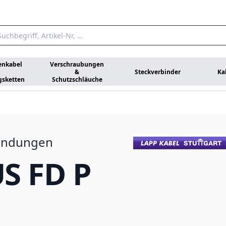
enkabel
Verschraubungen
&
Steckverbinder
Ka
gsketten
Schutzschläuche
endungen
S FD P