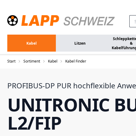
Zum Hauptinhalt springen
Schleppkett
Kabel
Litzen
&
Kabelführun
Start
Sortiment
Kabel
Kabel Finder
PROFIBUS-DP PUR hochflexible Anw
UNITRONIC BU
L2/FIP