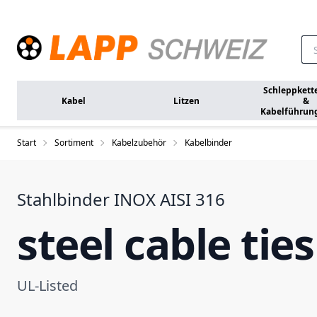
Zum Hauptinhalt springen
Schleppkett
Kabel
Litzen
&
Kabelführun
Start
Sortiment
Kabelzubehör
Kabelbinder
Stahlbinder INOX AISI 316
steel cable ties
UL-Listed