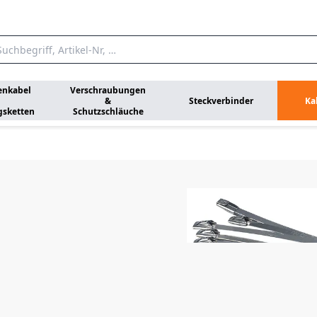
enkabel
Verschraubungen
&
Steckverbinder
Ka
gsketten
Schutzschläuche