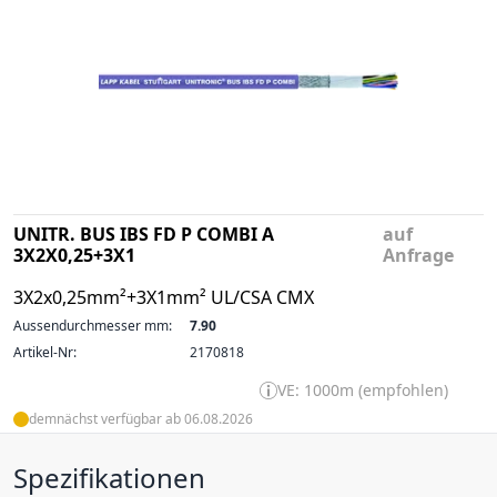
UNITR. BUS IBS FD P COMBI A
auf
3X2X0,25+3X1
Anfrage
3X2x0,25mm²+3X1mm² UL/CSA CMX
Aussendurchmesser mm:
7.90
Artikel-Nr:
2170818
VE: 1000m (empfohlen)
demnächst verfügbar ab 06.08.2026
Spezifikationen