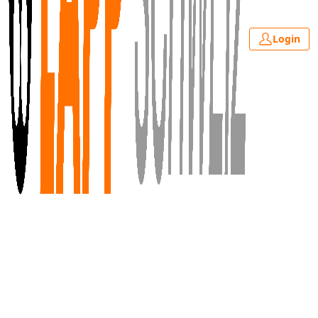
Login