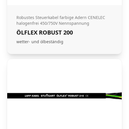
Robustes Steuerkabel farbige Adern CENELEC
halogenfrei 450/750V Nennspannung
ÖLFLEX ROBUST 200
wetter- und ölbeständig