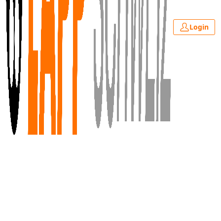
Login