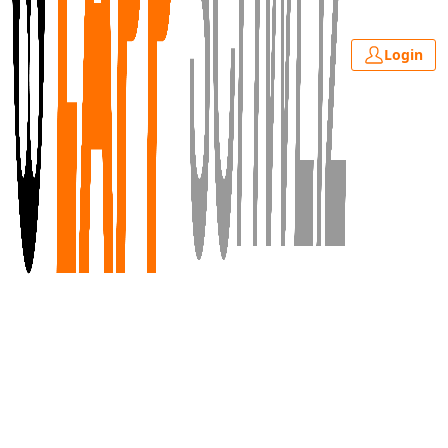
Login