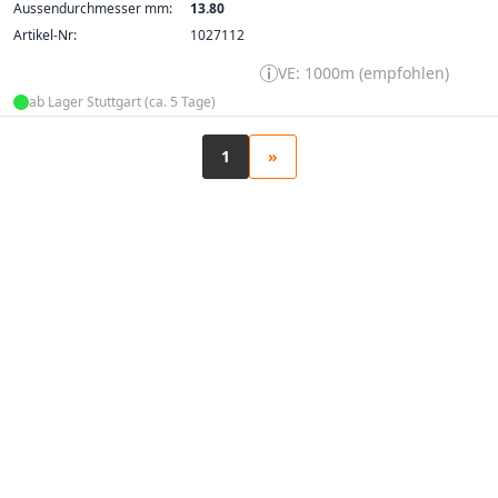
Aussendurchmesser mm:
13.80
Artikel-Nr:
1027112
VE: 1000m (empfohlen)
ab Lager Stuttgart (ca. 5 Tage)
1
»