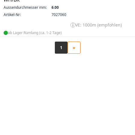
Aussendurchmesser mm:
6.00
Artikel-Nr:
7027060
VE: 1000m (empfohlen)
ab Lager Rümlang (ca. 1-2 Tage)
1
»