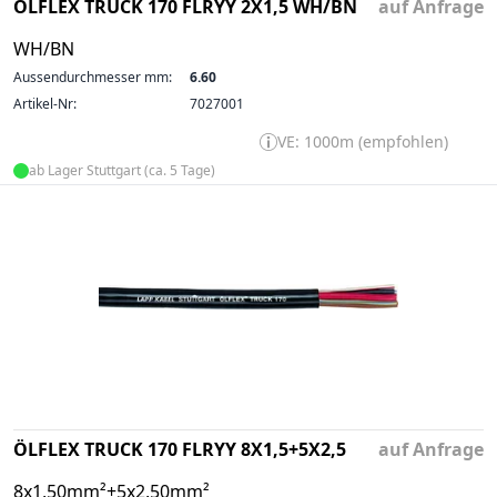
ÖLFLEX TRUCK 170 FLRYY 2X1,5 WH/BN
auf Anfrage
WH/BN
Aussendurchmesser mm:
6.60
Artikel-Nr:
7027001
VE: 1000m (empfohlen)
ab Lager Stuttgart (ca. 5 Tage)
ÖLFLEX TRUCK 170 FLRYY 8X1,5+5X2,5
auf Anfrage
8x1,50mm²+5x2,50mm²