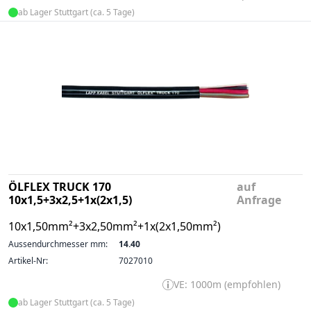
ab Lager Stuttgart (ca. 5 Tage)
ÖLFLEX TRUCK 170
auf
10x1,5+3x2,5+1x(2x1,5)
Anfrage
10x1,50mm²+3x2,50mm²+1x(2x1,50mm²)
Aussendurchmesser mm:
14.40
Artikel-Nr:
7027010
VE: 1000m (empfohlen)
ab Lager Stuttgart (ca. 5 Tage)