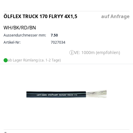
ÖLFLEX TRUCK 170 FLRYY 4X1,5
auf Anfrage
WH/BK/RD/BN
Aussendurchmesser mm:
7.50
Artikel-Nr:
7027034
VE: 1000m (empfohlen)
ab Lager Rümlang (ca. 1-2 Tage)