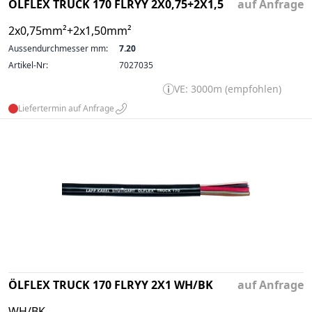
ÖLFLEX TRUCK 170 FLRYY 2X0,75+2X1,5
auf Anfrage
2x0,75mm²+2x1,50mm²
Aussendurchmesser mm:
7.20
Artikel-Nr:
7027035
VE: 3000m (empfohlen)
Liefertermin auf Anfrage
ÖLFLEX TRUCK 170 FLRYY 2X1 WH/BK
auf Anfrage
WH/BK