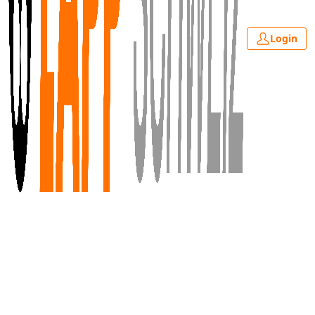
Login