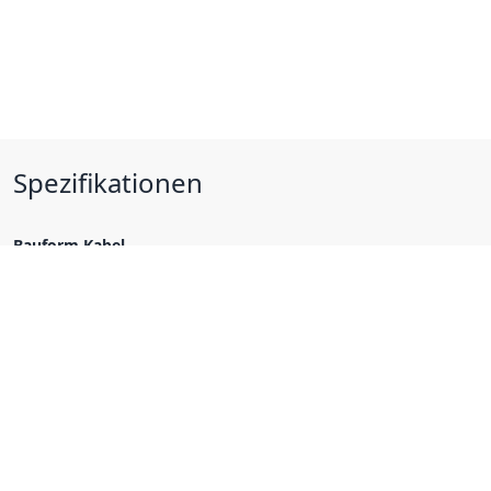
Spezifikationen
Bauform Kabel
rund
Unterkategorie Kabel
PVC Kabel
Kabel für die Fahrzeugindustrie
Kabeltyp
ÖLFLEX TRUCK 170 FLRYY
Material Aussenmantel