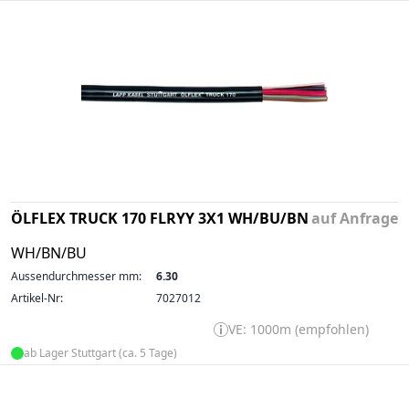
ÖLFLEX TRUCK 170 FLRYY 3X1 WH/BU/BN
auf Anfrage
WH/BN/BU
Aussendurchmesser mm:
6.30
Artikel-Nr:
7027012
VE: 1000m (empfohlen)
ab Lager Stuttgart (ca. 5 Tage)