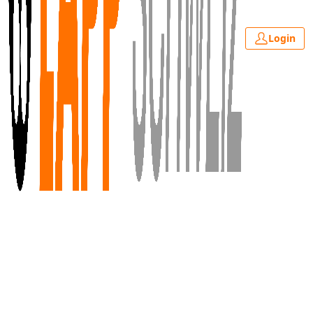
Login