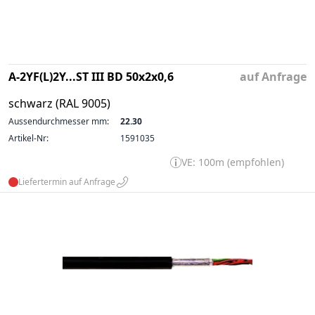
A-2YF(L)2Y...ST III BD 50x2x0,6
auf Anfrage
schwarz (RAL 9005)
Aussendurchmesser mm:
22.30
Artikel-Nr:
1591035
VE: 100m (empfohlen)
Liefertermin auf Anfrage