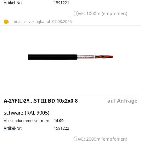
Artikel-Nr:
1591221
VE: 1000m (empfohlen)
demnächst verfügbar ab 07.08.2026
A-2YF(L)2Y...ST III BD 10x2x0,8
auf Anfrage
schwarz (RAL 9005)
Aussendurchmesser mm:
14.00
Artikel-Nr:
1591222
VE: 2000m (empfohlen)