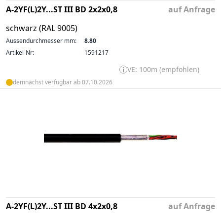
A-2YF(L)2Y...ST III BD 2x2x0,8
auf Anfrage
schwarz (RAL 9005)
Aussendurchmesser mm:
8.80
Artikel-Nr:
1591217
VE: 100m (empfohlen)
demnächst verfügbar ab 07.10.2026
A-2YF(L)2Y...ST III BD 4x2x0,8
auf Anfrage