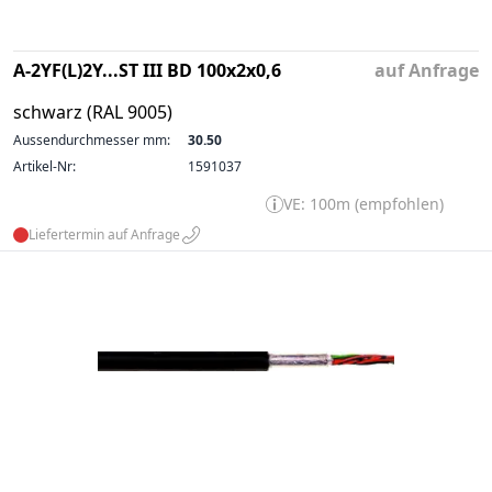
A-2YF(L)2Y...ST III BD 100x2x0,6
auf Anfrage
schwarz (RAL 9005)
Aussendurchmesser mm:
30.50
Artikel-Nr:
1591037
VE: 100m (empfohlen)
Liefertermin auf Anfrage