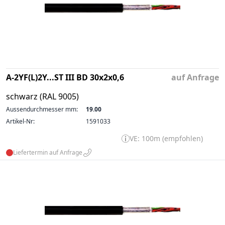
A-2YF(L)2Y...ST III BD 30x2x0,6
auf Anfrage
schwarz (RAL 9005)
Aussendurchmesser mm:
19.00
Artikel-Nr:
1591033
VE: 100m (empfohlen)
Liefertermin auf Anfrage