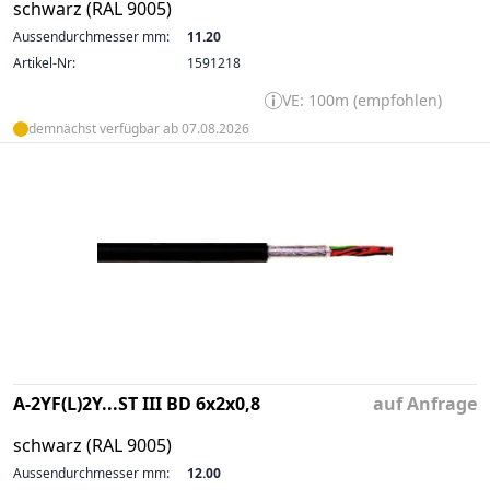
schwarz (RAL 9005)
Aussendurchmesser mm:
11.20
Artikel-Nr:
1591218
VE: 100m (empfohlen)
demnächst verfügbar ab 07.08.2026
A-2YF(L)2Y...ST III BD 6x2x0,8
auf Anfrage
schwarz (RAL 9005)
Aussendurchmesser mm:
12.00