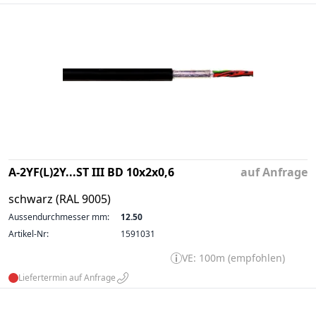
A-2YF(L)2Y...ST III BD 10x2x0,6
auf Anfrage
schwarz (RAL 9005)
Aussendurchmesser mm:
12.50
Artikel-Nr:
1591031
VE: 100m (empfohlen)
Liefertermin auf Anfrage