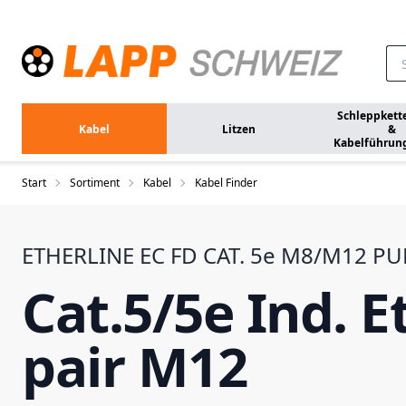
Zum Hauptinhalt springen
Schleppkett
Kabel
Litzen
&
Kabelführun
Start
Sortiment
Kabel
Kabel Finder
ETHERLINE EC FD CAT. 5e M8/M12 PU
Cat.5/5e Ind. Et
pair M12