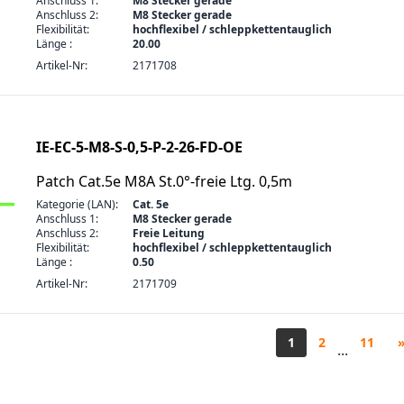
Anschluss 1:
M8 Stecker gerade
Anschluss 2:
M8 Stecker gerade
Flexibilität:
hochflexibel / schleppkettentauglich
Länge :
20.00
Artikel-Nr:
2171708
IE-EC-5-M8-S-0,5-P-2-26-FD-OE
Patch Cat.5e M8A St.0°-freie Ltg. 0,5m
Kategorie (LAN):
Cat. 5e
Anschluss 1:
M8 Stecker gerade
Anschluss 2:
Freie Leitung
Flexibilität:
hochflexibel / schleppkettentauglich
Länge :
0.50
Artikel-Nr:
2171709
1
2
11
...