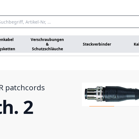
enkabel
Verschraubungen
&
Steckverbinder
Ka
gsketten
Schutzschläuche
R patchcords
h. 2