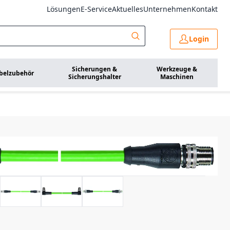
Lösungen
E-Service
Aktuelles
Unternehmen
Kontakt
Login
Sicherungen &
Werkzeuge &
belzubehör
Sicherungshalter
Maschinen