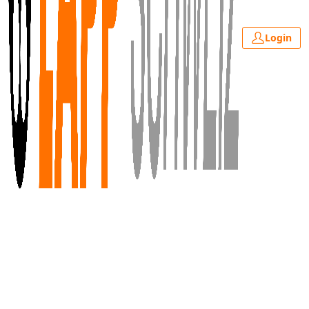
Login