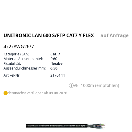
UNITRONIC LAN 600 S/FTP CAT7 Y FLEX
auf Anfrage
4x2xAWG26/7
Kategorie (LAN):
Cat. 7
Material Aussenmantel:
PVC
Flexibilität:
flexibel
Aussendurchmesser mm:
6.50
Artikel-Nr:
2170144
VE: 1000m (empfohlen)
demnächst verfügbar ab 09.08.2026