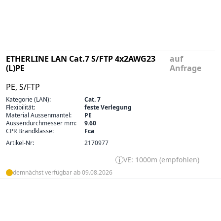
ETHERLINE LAN Cat.7 S/FTP 4x2AWG23
auf
(L)PE
Anfrage
PE, S/FTP
Kategorie (LAN):
Cat. 7
Flexibilität:
feste Verlegung
Material Aussenmantel:
PE
Aussendurchmesser mm:
9.60
CPR Brandklasse:
Fca
Artikel-Nr:
2170977
VE: 1000m (empfohlen)
demnächst verfügbar ab 09.08.2026