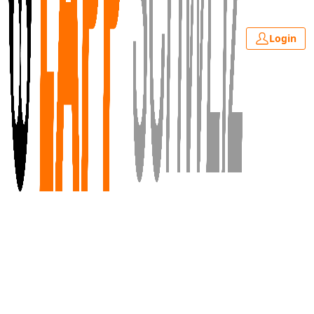
Login