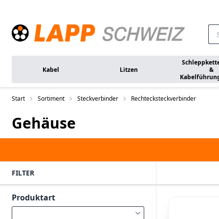
Zum Hauptinhalt springen
Schleppkett
Kabel
Litzen
&
Kabelführun
Start
Sortiment
Steckverbinder
Rechtecksteckverbinder
Gehäuse
FILTER
Produktart