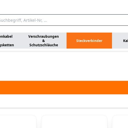
enkabel
Verschraubungen
&
Steckverbinder
Ka
gsketten
Schutzschläuche