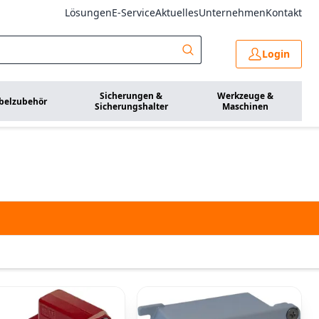
Lösungen
E-Service
Aktuelles
Unternehmen
Kontakt
Login
Sicherungen &
Werkzeuge &
belzubehör
Sicherungshalter
Maschinen