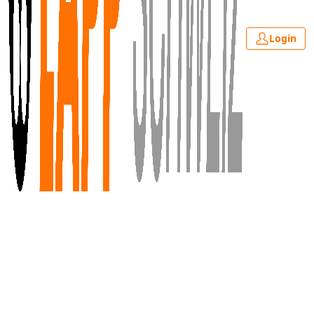
Login