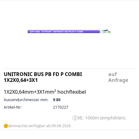
UNITRONIC BUS PB FD P COMBI
auf
1X2X0,64+3X1
Anfrage
1X2X0,64mm+3X1mm² hochflexibel
Aussendurchmesser mm:
9.80
Artikel-Nr:
2170227
VE: 1000m (empfohlen)
demnächst verfügbar ab 09.08.2026