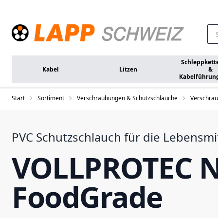
Zum Hauptinhalt springen
Schleppkett
Kabel
Litzen
&
Kabelführun
Start
Sortiment
Verschraubungen & Schutzschläuche
Verschrau
PVC Schutzschlauch für die Lebensmit
VOLLPROTEC 
FoodGrade