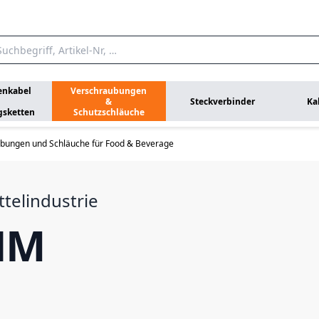
enkabel
Verschraubungen
&
Steckverbinder
Ka
gsketten
Schutzschläuche
bungen und Schläuche für Food & Beverage
telindustrie
NM