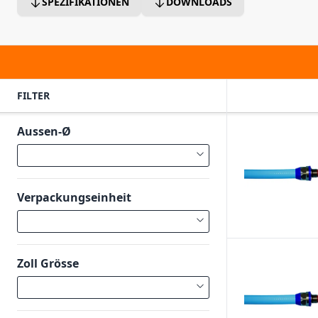
SPEZIFIKATIONEN
DOWNLOADS
FILTER
Aussen-Ø
Verpackungseinheit
Zoll Grösse