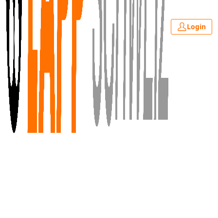
Login