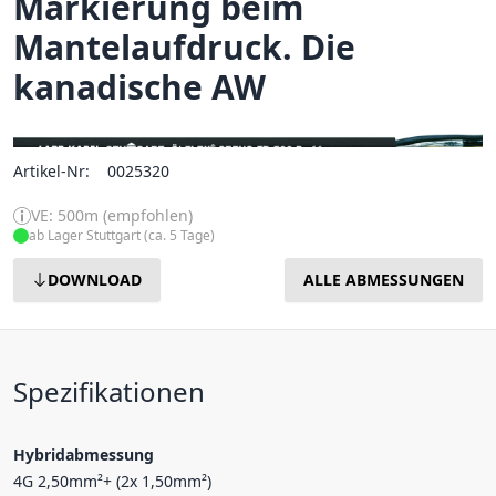
Markierung beim
Mantelaufdruck. Die
kanadische AW
Artikel-Nr:
0025320
VE: 500m (empfohlen)
ab Lager Stuttgart (ca. 5 Tage)
DOWNLOAD
ALLE ABMESSUNGEN
Spezifikationen
Hybridabmessung
4G 2,50mm²+ (2x 1,50mm²)