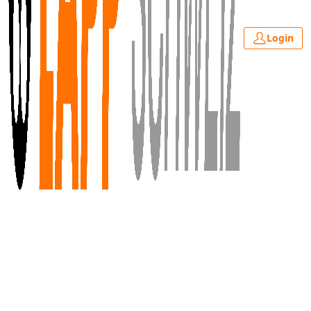
Login