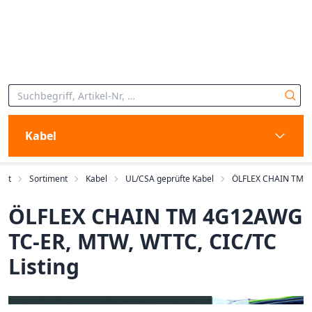
Kabel
art
Sortiment
Kabel
UL/CSA geprüfte Kabel
ÖLFLEX CHAIN TM
ÖLFLEX CHAIN TM 4G12AWG
TC-ER, MTW, WTTC, CIC/TC
Listing