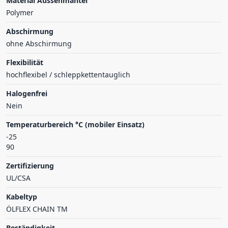
Material Aussenmantel
Polymer
Abschirmung
ohne Abschirmung
Flexibilität
hochflexibel / schleppkettentauglich
Halogenfrei
Nein
Temperaturbereich °C (mobiler Einsatz)
-25
90
Zertifizierung
UL/CSA
Kabeltyp
ÖLFLEX CHAIN TM
Beständigkeit