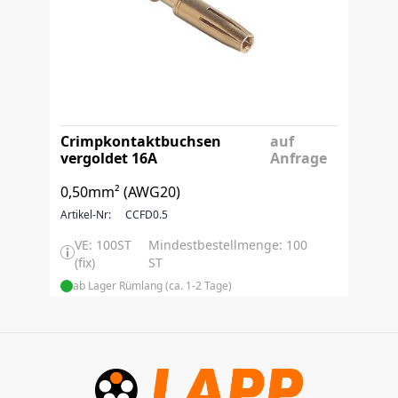
Crimpkontaktbuchsen
auf
vergoldet 16A
Anfrage
0,50mm² (AWG20)
Artikel-Nr:
CCFD0.5
VE: 100ST
Mindestbestellmenge: 100
(fix)
ST
ab Lager Rümlang (ca. 1-2 Tage)