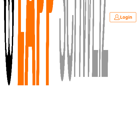
Login