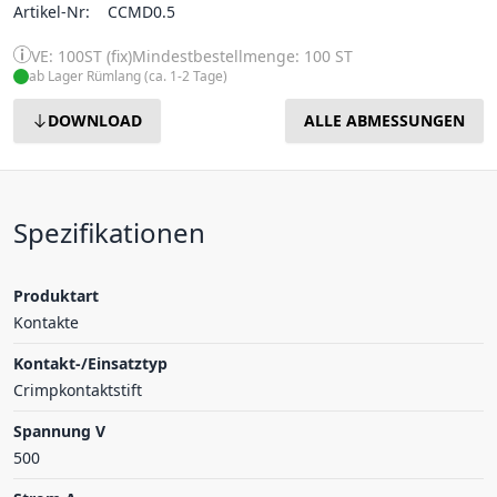
Artikel-Nr:
CCMD0.5
VE: 100ST (fix)
Mindestbestellmenge: 100 ST
ab Lager Rümlang (ca. 1-2 Tage)
DOWNLOAD
ALLE ABMESSUNGEN
Spezifikationen
Produktart
Kontakte
Kontakt-/Einsatztyp
Crimpkontaktstift
Spannung V
500