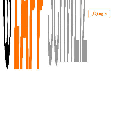
Login