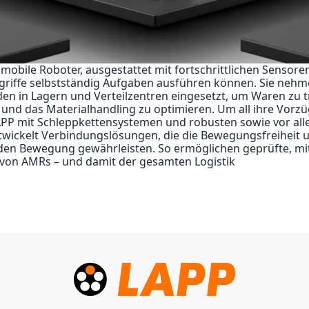
ile Roboter, ausgestattet mit fortschrittlichen Sensoren,
ngriffe selbstständig Aufgaben ausführen können. Sie neh
en in Lagern und Verteilzentren eingesetzt, um Waren zu t
d das Materialhandling zu optimieren. Um all ihre Vorzüge
P mit Schleppkettensystemen und robusten sowie vor allem
ntwickelt Verbindungslösungen, die die Bewegungsfreiheit u
nden Bewegung gewährleisten. So ermöglichen geprüfte, m
z von AMRs – und damit der gesamten Logistik