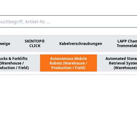
SKINTOP®
LAPP Cha
zweige
Kabelverschraubungen
CLICK
Trommelab
ucks & Forklifts
Autonomous Mobile
Automated Stora
(Warehouse /
Robots (Warehouse /
Retrieval Syst
oduction / Field)
Production / Field)
(Warehouse)
e Robots (Wareho