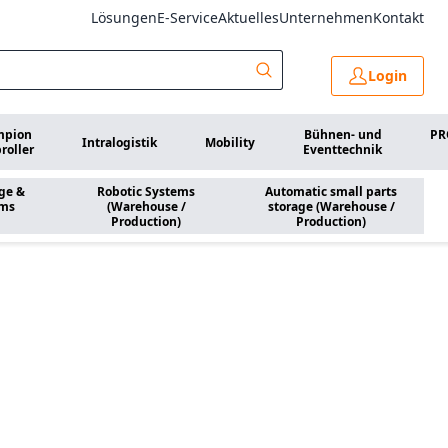
Lösungen
E-Service
Aktuelles
Unternehmen
Kontakt
Login
mpion
Bühnen- und
PR
Intralogistik
Mobility
roller
Eventtechnik
ge &
Robotic Systems
Automatic small parts
ems
(Warehouse /
storage (Warehouse /
Production)
Production)
use / Production