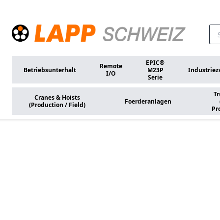
Zum Hauptinhalt springen
EPIC®
Remote
Betriebsunterhalt
M23P
Industrie
I/O
Serie
Tr
Cranes & Hoists
Foerderanlagen
(Production / Field)
Pr
Start
Lösungen
Intralogistik
Autonomous Mobil
/ Field)