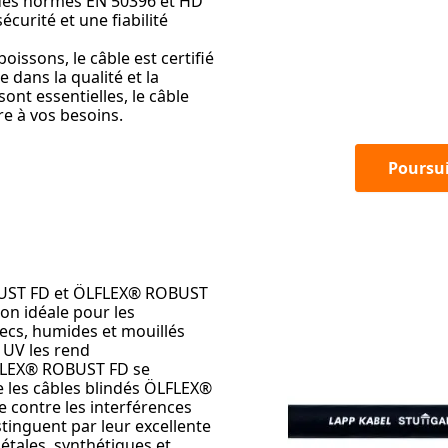
s des normes EN 50396 et HD
curité et une fiabilité
boissons, le câble est certifié
dans la qualité et la
sont essentielles, le câble
e à vos besoins.
Poursu
BUST FD et ÖLFLEX® ROBUST
ion idéale pour les
ecs, humides et mouillés
x UV les rend
LFLEX® ROBUST FD se
ue les câbles blindés ÖLFLEX®
 contre les interférences
tinguent par leur excellente
gétales, synthétiques et