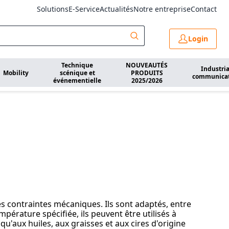
Solutions
E-Service
Actualités
Notre entreprise
Contact
Login
Technique
NOUVEAUTÉS
Industria
Mobility
scénique et
PRODUITS
communica
événementielle
2025/2026
es contraintes mécaniques. Ils sont adaptés, entre
pérature spécifiée, ils peuvent être utilisés à
qu'aux huiles, aux graisses et aux cires d'origine