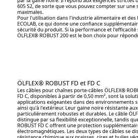
par la gaine noire. Il répond aux exigences stricte
605 S2, de sorte que vous pouvez compter sur une sé
maximales.
Pour l'utilisation dans l'industrie alimentaire et des 
ECOLAB, ce qui donne une confiance supplémentaire 
sécurité du produit. Si la performance et l'efficacité 
ÖLFLEX® ROBUST 200 est le bon choix pour répondr
ÖLFLEX® ROBUST FD et FD C
Les câbles pour chaînes porte-câbles ÖLFLEX® RO
FD C, disponibles à partir de 0,50 mm², sont la solut
applications exigeantes dans des environnements s
ainsi qu'à l'extérieur. Leur gaine noire résistante au
particulièrement robustes et durables. Le câble Ö
distingue par sa flexibilité exceptionnelle, tandis q
ROBUST FD C offrent une protection supplémentaire
électromagnétiques. Les deux types de câbles se dis
résistance chimique aux graisses, cires et huiles vé