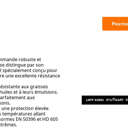
Poursu
ommande robuste et
se distingue par son
té spécialement conçu pour
fre une excellente résistance
ésistante aux graisses
huiles et à leurs émulsions.
 parfaitement aux
ssons.
t une protection élevée
es températures allant
x normes EN 50396 et HD 605
extrêmes.