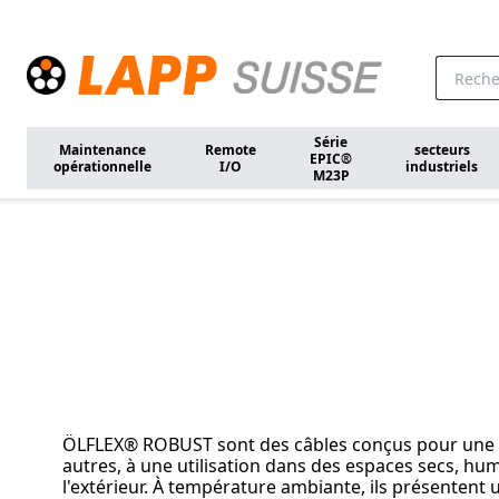
Aller au contenu principal
Série
Maintenance
Remote
secteurs
EPIC®
opérationnelle
I/O
industriels
M23P
Home
Solutions
ÖLFLEX® ROBUST
ÖLFLEX® ROBUST sont des câbles conçus pour une util
autres, à une utilisation dans des espaces secs, hum
l'extérieur. À température ambiante, ils présentent u