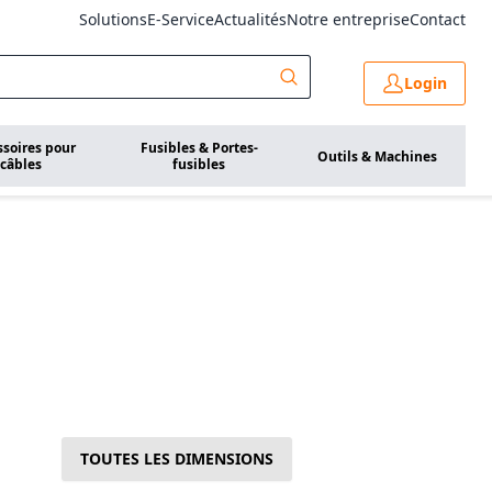
Solutions
E-Service
Actualités
Notre entreprise
Contact
Login
ssoires pour
Fusibles & Portes-
Outils & Machines
câbles
fusibles
TOUTES LES DIMENSIONS