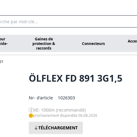
our
Gaines de
Acce
ide-
protection &
Connecteurs
raccords
91
ÖLFLEX FD 891 3G1,5
Nr- d'article
1026303
VE: 1000m (recommandé)
prochainement disponible 06.08.2026
TÉLÉCHARGEMENT