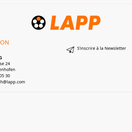
ION
S’inscrire à la Newsletter
G
se 24
enhofen
05 30
lch@lapp.com