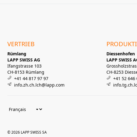
VERTRIEB
PRODUKT
Rümlang
Diessenhofen
LAPP SWISS AG
LAPP SWISS A
Ifangstrasse 103
Grossholzstras
CH-8153 Rümlang
CH-8253 Diess
+41 44 817 97 97
+41 52 646 
info.zh.ch.lch@lapp.com
info.tg.ch.
© 2026 LAPP SWISS SA