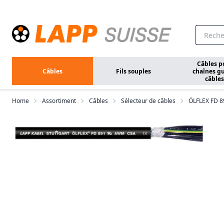
Aller au contenu principal
Câbles p
Câbles
Fils souples
chaînes gu
câbles
Home
Assortiment
Câbles
Sélecteur de câbles
ÖLFLEX FD 8