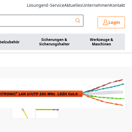
Lösungen
E-Service
Aktuelles
Unternehmen
Kontakt
Login
Sicherungen &
Werkzeuge &
belzubehör
Sicherungshalter
Maschinen