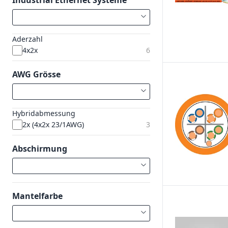
Industrial Ethernet Systeme
Aderzahl
4x2x
6
AWG Grösse
Hybridabmessung
2x (4x2x 23/1AWG)
3
Abschirmung
Mantelfarbe