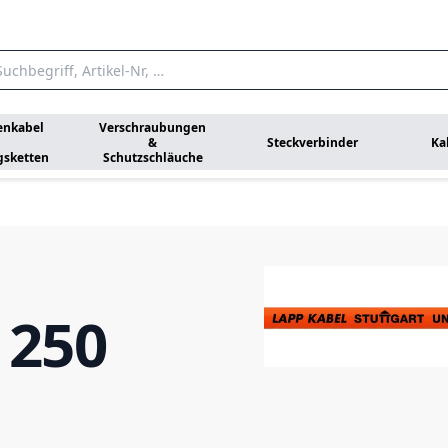
enkabel
Verschraubungen
&
Steckverbinder
Ka
gsketten
Schutzschläuche
 250