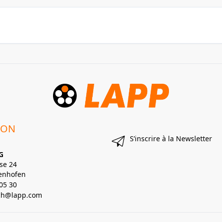
ION
S’inscrire à la Newsletter
G
se 24
enhofen
05 30
lch@lapp.com