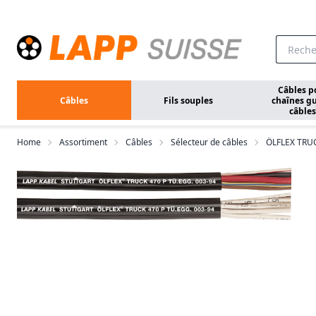
Aller au contenu principal
Câbles p
Câbles
Fils souples
chaînes gu
câbles
Home
Assortiment
Câbles
Sélecteur de câbles
ÖLFLEX TRUC