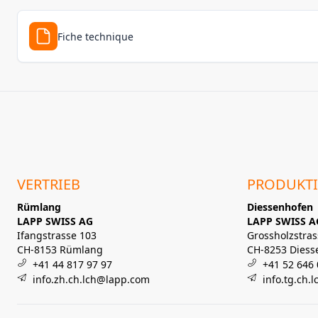
Fiche technique
VERTRIEB
PRODUKT
Rümlang
Diessenhofen
LAPP SWISS AG
LAPP SWISS A
Ifangstrasse 103
Grossholzstras
CH-8153 Rümlang
CH-8253 Diess
+41 44 817 97 97
+41 52 646 
info.zh.ch.lch@lapp.com
info.tg.ch.