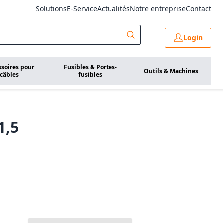
Solutions
E-Service
Actualités
Notre entreprise
Contact
Login
ssoires pour
Fusibles & Portes-
Outils & Machines
câbles
fusibles
1,5