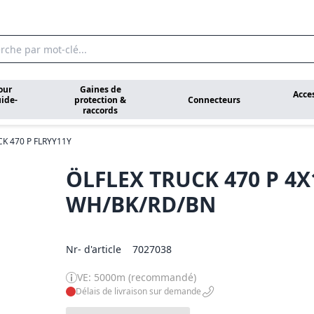
our
Gaines de
Acce
ide-
protection &
Connecteurs
raccords
K 470 P FLRYY11Y
ÖLFLEX TRUCK 470 P 4X
WH/BK/RD/BN
Nr- d'article
7027038
VE: 5000m (recommandé)
Délais de livraison sur demande