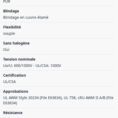
PUR
Blindage
Blindage en cuivre étamé
Flexibilité
souple
Sans halogène
Oui
Tension nominale
Uo/U: 600/1000V - UL/CSA: 1000V
Certification
UL/CSA
Approbations
UL AWM Style 20234 (File E63634), UL 758, cRU AWM II A/B (File
E63634)
Résistance