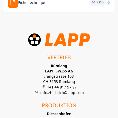
Fiche technique
61.9 Kio
VERTRIEB
Rümlang
LAPP SWISS AG
Ifangstrasse 103
CH-8153 Rümlang
+41 44 817 97 97
info.zh.ch.lch@lapp.com
PRODUKTION
Diessenhofen