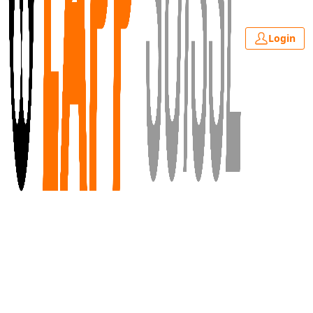
Login