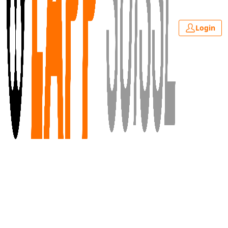
Login