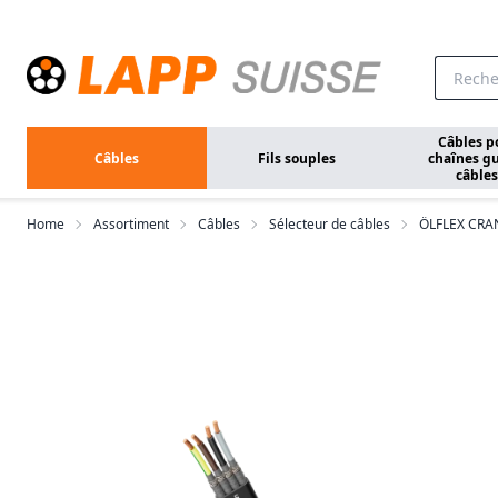
Aller au contenu principal
Câbles p
Câbles
Fils souples
chaînes gu
câbles
Home
Assortiment
Câbles
Sélecteur de câbles
ÖLFLEX CRA