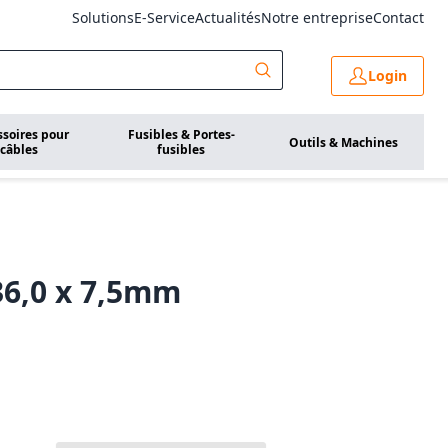
Solutions
E-Service
Actualités
Notre entreprise
Contact
Login
ssoires pour
Fusibles & Portes-
Outils & Machines
câbles
fusibles
36,0 x 7,5mm