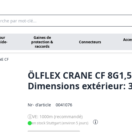
our
Gaines de
Acce
ide-
protection &
Connecteurs
raccords
NE CF
ÖLFLEX CRANE CF 8G1,5
Dimensions extérieur: 
Nr- d'article
0041076
VE: 1000m (recommandé)
en stock Stuttgart (environ 5 jours)