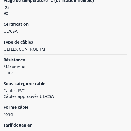
Plage de température °C (utilisation flexible)
-25
90
Certification
UL/CSA
Type de câbles
ÖLFLEX CONTROL TM
Résistance
Mécanique
Huile
Sous-catégorie câble
Câbles PVC
Câbles approuvés UL/CSA
Forme câble
rond
Tarif douanier