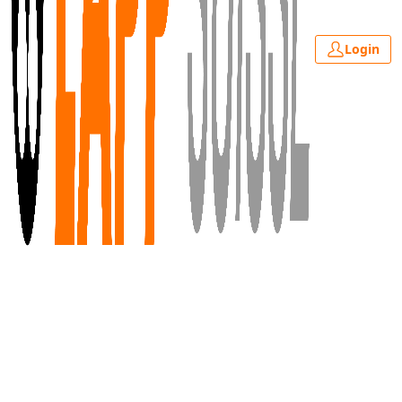
Login