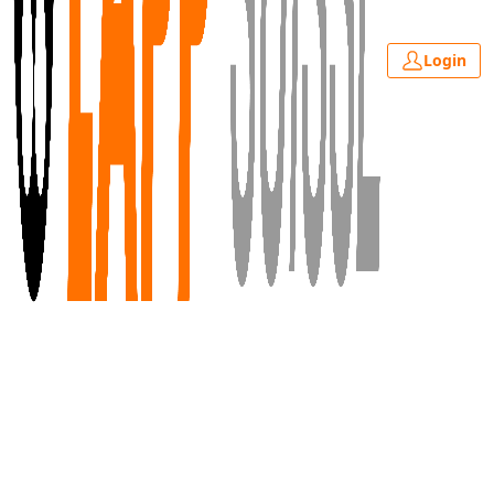
Login