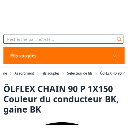
Fils souples
ome
Assortiment
Fils souples
Sélecteur de fils
ÖLFLEX FD 90 P
ÖLFLEX CHAIN 90 P 1X150
Couleur du conducteur BK,
gaine BK