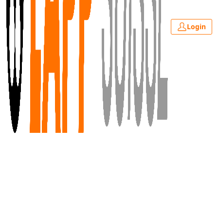
Login