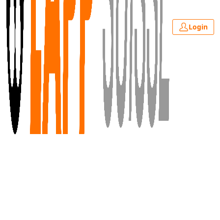
Login