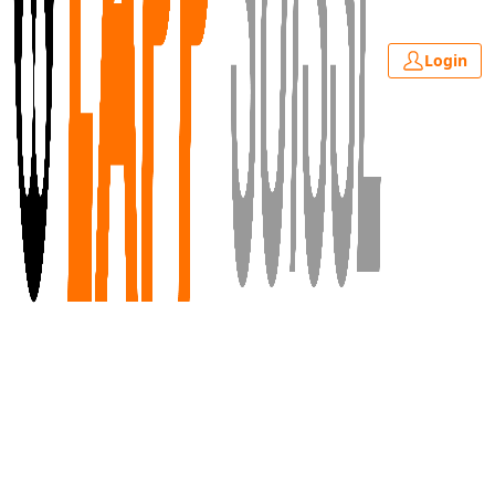
Login