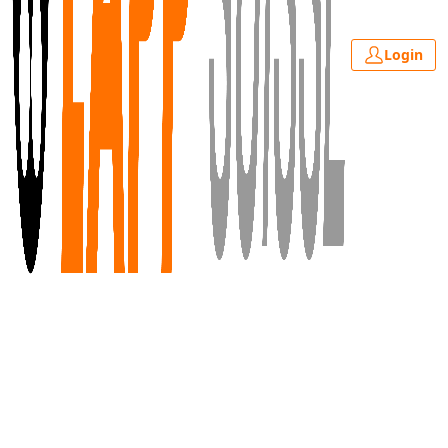
Login