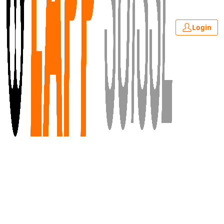
Login