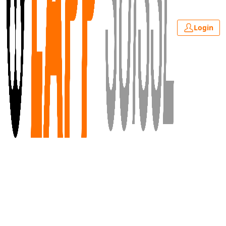
Login