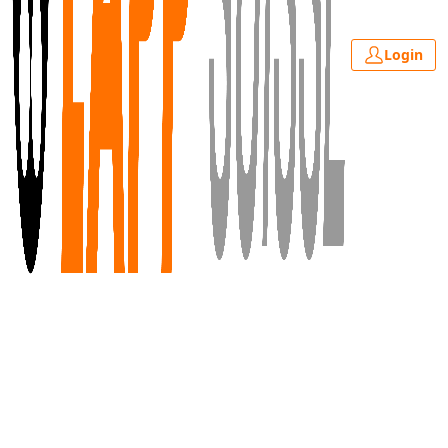
Login